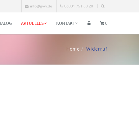
info@gvw.de
06031 791 88 20
TALOG
AKTUELLES
KONTAKT
0
Home
Widerruf