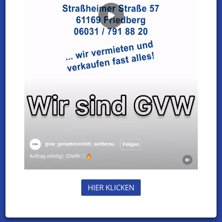
LKW Bühnen
In vielen Größen!
Baumaschinen
Kaufen oder Mieten !
Piaggio
Porter / Ape / Calessino
Forst und Garten
HIER KLICKEN
Große Auswahl !