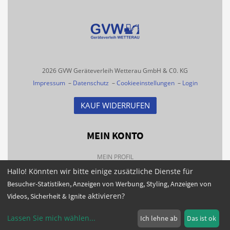
2026 GVW Geräteverleih Wetterau GmbH & C0. KG
Impressum
–
Datenschutz
–
Cookieeinstellungen
–
Login
KAUF WIDERRUFEN
MEIN KONTO
MEIN PROFIL
Hallo! Könnten wir bitte einige zusätzliche Dienste für
BESTELLHISTORIE
Besucher-Statistiken, Anzeigen von Werbung, Styling, Anzeigen von
FAQS
aktivieren?
Videos, Sicherheit & Ignite
NEWSLETTER
Lassen Sie mich wählen
...
Ich lehne ab
Das ist ok