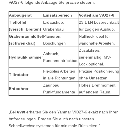
ViO27-6 folgende Anbaugeräte präzise steuern:
Anbaugerät
Einsatzbereich
Vorteil am ViO27-6
Tieflöffel
Erdaushub,
23,1 kN Losbrechkraft
(versch. Breiten)
Grabenbau
für zügigen Aushub.
Grabenräumlöffel
Planieren,
Nullheck ideal für
(schwenkbar)
Böschungen
wandnahe Arbeiten.
Zusatzkreis
Abbruch,
Hydraulikhammer
serienmäßig, MV-
Fundamentrückbau
Lock optional.
Flexibles Arbeiten
Präzise Positionierung
Tiltrotator
in alle Richtungen
ohne Umsetzen.
Zaunbau,
Hohes Drehmoment
Erdbohrer
Punktfundamente
auf engem Raum.
GVW
„Bei
erhalten Sie den Yanmar ViO27-6 exakt nach Ihren
Anforderungen. Fragen Sie auch nach unseren
Schnellwechselsystemen für minimale Rüstzeiten!“