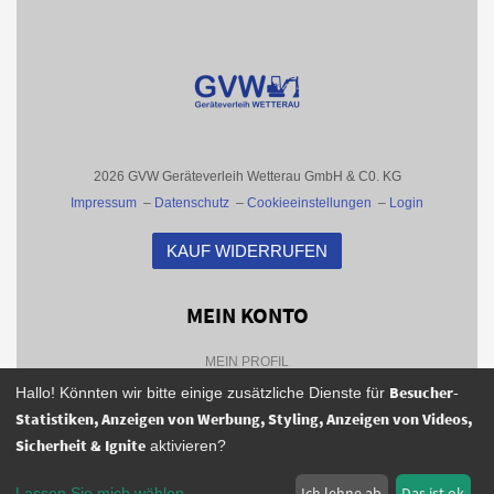
2026 GVW Geräteverleih Wetterau GmbH & C0. KG
Impressum
–
Datenschutz
–
Cookieeinstellungen
–
Login
KAUF WIDERRUFEN
MEIN KONTO
MEIN PROFIL
Besucher-
Hallo! Könnten wir bitte einige zusätzliche Dienste für
BESTELLHISTORIE
Statistiken, Anzeigen von Werbung, Styling, Anzeigen von Videos,
FAQS
Sicherheit & Ignite
aktivieren?
NEWSLETTER
Ich lehne ab
Das ist ok
Lassen Sie mich wählen
...