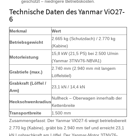
geschützt – niedrigere Betriebskosten.
Technische Daten des Yanmar ViO27-
6
Merkmal
Wert
2.665 kg (Schutzdach) / 2.770 kg
Betriebsgewicht
(Kabine)
15,8 kW (21,5 PS) bei 2.500 U/min
Motorleistung
(Yanmar 3TNV76-NBVA1)
2.740 mm (2.940 mm mit langem
Grabtiefe (max.)
Löffelstiel)
Grabkraft (Löffel /
23,1 kN / 14,4 kN
Arm)
Nullheck – Oberwagen innerhalb der
Heckschwenkradius
Kettenbreite
Transportbreite
1.500 mm
Zusammengefasst: Der Yanmar ViO27-6 wiegt betriebsbereit
2.770 kg (Kabine), gräbt bis 2.940 mm tief und erreicht 23,1
kN Losbrechkraft am Löffel. Der Yanmar-Motor 3TNV76-