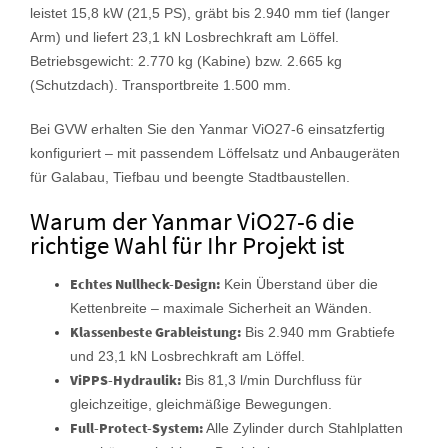
leistet 15,8 kW (21,5 PS), gräbt bis 2.940 mm tief (langer
Arm) und liefert 23,1 kN Losbrechkraft am Löffel.
Betriebsgewicht: 2.770 kg (Kabine) bzw. 2.665 kg
(Schutzdach). Transportbreite 1.500 mm.
Bei GVW erhalten Sie den Yanmar ViO27-6 einsatzfertig
konfiguriert – mit passendem Löffelsatz und Anbaugeräten
für Galabau, Tiefbau und beengte Stadtbaustellen.
Warum der Yanmar ViO27-6 die
richtige Wahl für Ihr Projekt ist
Echtes Nullheck-Design:
Kein Überstand über die
Kettenbreite – maximale Sicherheit an Wänden.
Klassenbeste Grableistung:
Bis 2.940 mm Grabtiefe
und 23,1 kN Losbrechkraft am Löffel.
ViPPS-Hydraulik:
Bis 81,3 l/min Durchfluss für
gleichzeitige, gleichmäßige Bewegungen.
Full-Protect-System:
Alle Zylinder durch Stahlplatten