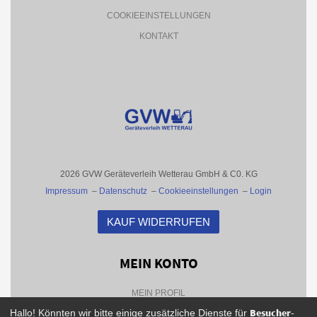
COOKIEEINSTELLUNGEN
KONTAKT
2026 GVW Geräteverleih Wetterau GmbH & C0. KG
Impressum
–
Datenschutz
–
Cookieeinstellungen
–
Login
KAUF WIDERRUFEN
MEIN KONTO
MEIN PROFIL
Besucher-
Hallo! Könnten wir bitte einige zusätzliche Dienste für
BESTELLHISTORIE