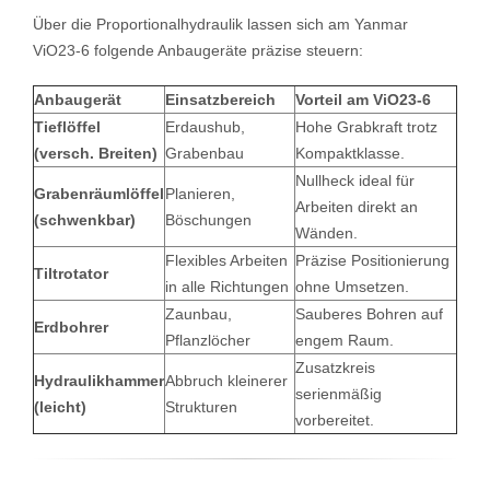
Über die Proportionalhydraulik lassen sich am Yanmar
ViO23-6 folgende Anbaugeräte präzise steuern:
Anbaugerät
Einsatzbereich
Vorteil am ViO23-6
Tieflöffel
Erdaushub,
Hohe Grabkraft trotz
(versch. Breiten)
Grabenbau
Kompaktklasse.
Nullheck ideal für
Grabenräumlöffel
Planieren,
Arbeiten direkt an
(schwenkbar)
Böschungen
Wänden.
Flexibles Arbeiten
Präzise Positionierung
Tiltrotator
in alle Richtungen
ohne Umsetzen.
Zaunbau,
Sauberes Bohren auf
Erdbohrer
Pflanzlöcher
engem Raum.
Zusatzkreis
Hydraulikhammer
Abbruch kleinerer
serienmäßig
(leicht)
Strukturen
vorbereitet.