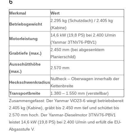
6
Merkmal
Wert
2.295 kg (Schutzdach) / 2.405 kg
Betriebsgewicht
(Kabine)
14,6 kW (19,8 PS) bei 2.400 U/min
Motorleistung
(Yanmar 3TNV76-PBV1)
2.450 mm (bei abgesenktem
Grabtiefe (max.)
Planierschild)
Ausschütthöhe
2.570 mm
(max.)
Nullheck – Oberwagen innerhalb der
Heckschwenkradius
Kettenbreite
Transportbreite
1.380 – 1.550 mm (verstellbar)
Zusammengefasst: Der Yanmar ViO23-6 wiegt betriebsbereit
2.405 kg (Kabine), gräbt bis 2.450 mm tief und schüttet bis
2.570 mm hoch. Der Yanmar-Dieselmotor 3TNV76-PBV1
leistet 14,6 kW (19,8 PS) bei 2.400 U/min und erfüllt die EU-
Abgasstufe V.