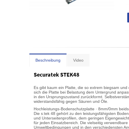
Beschreibung
Video
Securatek STEK48
Es gibt kaum ein Platte, die so extrem biegsam und e
sich die Platte bei Belastung dem Untergrund anpa
in den Ursprungszustand zurückformt. Selbstverständ
widerstandsfähig gegen Säuren und Öle.
Hochleistungs-Bodenschutzplatte · 8mm/0mm beidseit
Die s:tek 48 gehört zu den leistungsfähigsten Bode
und Unterseitenprofilen, dem geringen Eigengewicht
für jeden Einsatzbereich. Die vielseitig verwendbare
Umweltbedingungen und in den verschiedensten Anw