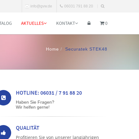
info@gvw.de
06031 791 88 20
TALOG
AKTUELLES
KONTAKT
0
Home
Securatek STEK48
HOTLINE: 06031 / 7 91 88 20
Haben Sie Fragen?
Wir helfen gerne!
QUALITÄT
Profitieren Sie von unserer langjährigen