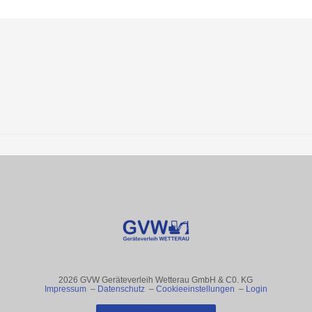
2026 GVW Geräteverleih Wetterau GmbH & C0. KG
Impressum
–
Datenschutz
–
Cookieeinstellungen
–
Login