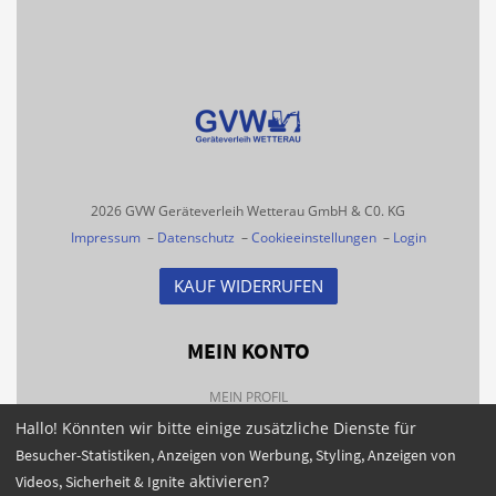
2026 GVW Geräteverleih Wetterau GmbH & C0. KG
Impressum
–
Datenschutz
–
Cookieeinstellungen
–
Login
KAUF WIDERRUFEN
MEIN KONTO
MEIN PROFIL
Hallo! Könnten wir bitte einige zusätzliche Dienste für
BESTELLHISTORIE
Besucher-Statistiken, Anzeigen von Werbung, Styling, Anzeigen von
FAQS
aktivieren?
Videos, Sicherheit & Ignite
NEWSLETTER