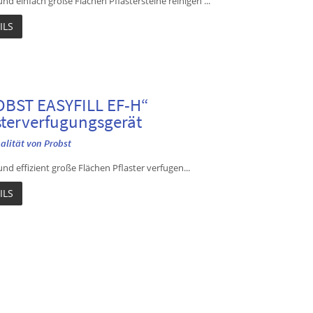
und einfach große Flächen Pflastersteine reinigen ...
ILS
BST EASYFILL EF-H“
sterverfugungsgerät
alität von Probst
und effizient große Flächen Pflaster verfugen...
ILS