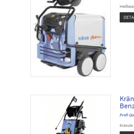
Heißwass
DETA
Krän
Benz
Profi-Q
Kränzle 