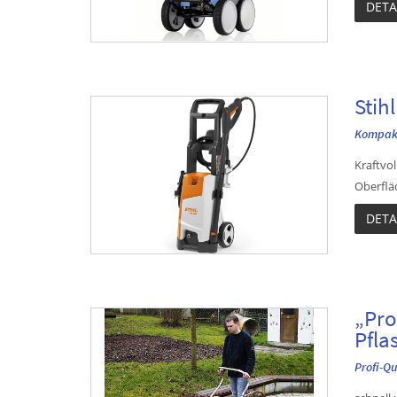
DETA
Stih
Kompakt
Kraftvo
Oberflä
DETA
„Pro
Pfla
Profi-Qu