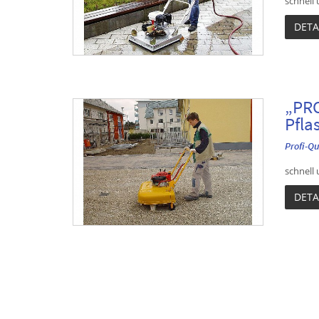
schnell 
DETA
„PRO
Pfla
Profi-Qu
schnell 
DETA