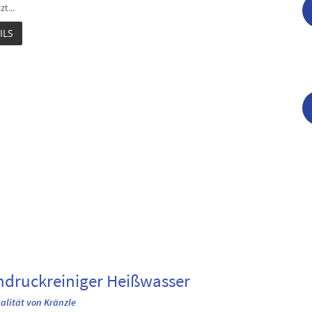
t...
ILS
druckreiniger Heißwasser
ualität von Kränzle