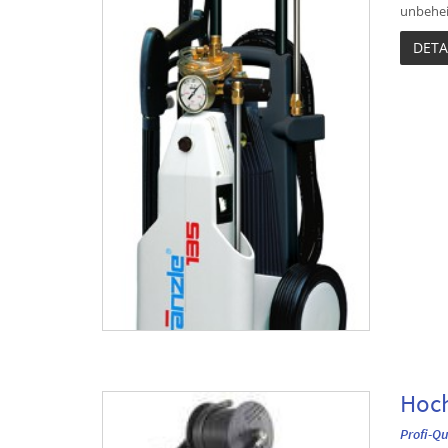
unbeheiz
DETA
Hoch
Profi-Q