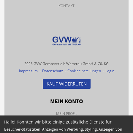
KONTAKT
2026 GVW Geräteverleih Wetterau GmbH & C0. KG
Impressum
–
Datenschutz
–
Cookieeinstellungen
–
Login
KAUF WIDERRUFEN
MEIN KONTO
MEIN PROFIL
Hallo! Könnten wir bitte einige zusätzliche Dienste für
BESTELLHISTORIE
Besucher-Statistiken, Anzeigen von Werbung, Styling, Anzeigen von
FAQS