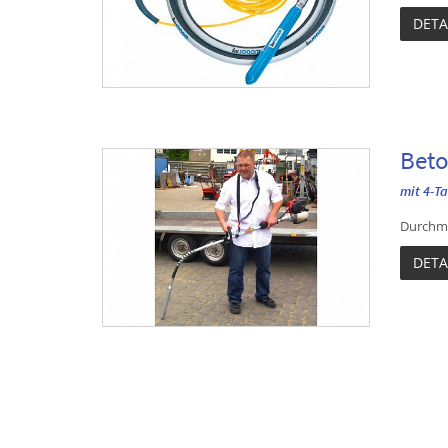
DETA
Beto
mit 4-T
Durchme
DETA