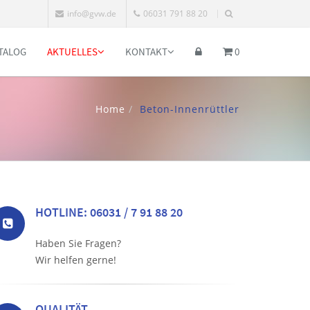
info@gvw.de
06031 791 88 20
TALOG
AKTUELLES
KONTAKT
0
Home
Beton-Innenrüttler
HOTLINE: 06031 / 7 91 88 20
Haben Sie Fragen?
Wir helfen gerne!
QUALITÄT